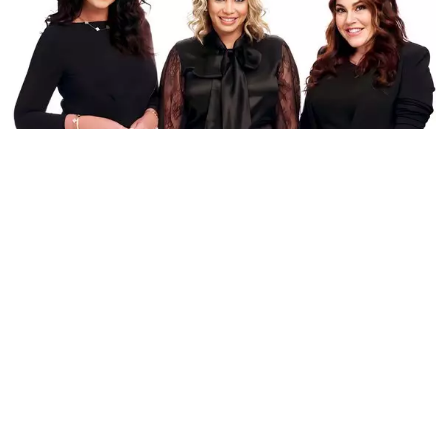
Atención Legal en Casos de
Resbalones y Caídas
En CLS Law Firm, ofrecemos asesoría legal en casos
relacionados con lesiones por resbalones y caídas, un área
regulada por la Ley de Responsabilidad de Locales en Florida.
Este tipo de situaciones puede surgir cuando una propiedad no