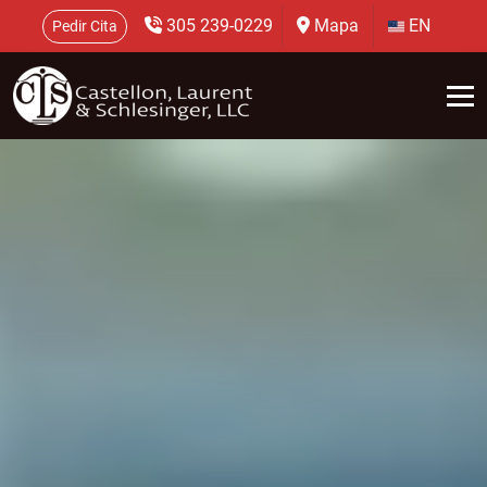
305 239-0229
Mapa
EN
Pedir Cita