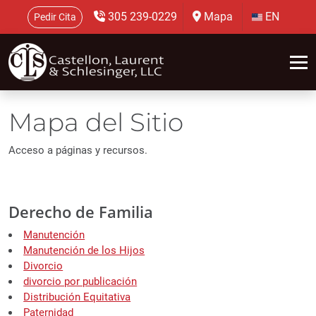
305 239-0229
Mapa
EN
Pedir Cita
Mapa del Sitio
Acceso a páginas y recursos.
Derecho de Familia
Manutención
Manutención de los Hijos
Divorcio
divorcio por publicación
Distribución Equitativa
Paternidad